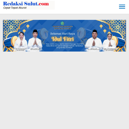
Lewati
ke
konten