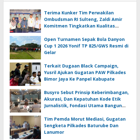
Terima Kunker Tim Perwakilan
Ombudsman RI Sulteng, Zaldi Amir
Komitmen Tingkatkan Kualitas
Pelayanan Publik Akuntabel Bebas
Mal Administrasi
Open Turnamen Sepak Bola Danyon
Cup 1 2026 Yonif TP 825/GWS Resmi di
Gelar
Terkait Dugaan Black Campaign,
Yusril Ajukan Gugatan PAW Pilkades
Bimor Jaya Ke Panpel Kabupate
Busyro Sebut Prinsip Keberimbangan,
Akurasi, Dan Kepatuhan Kode Etik
Jurnalistik, Fondasi Utama Bangun
Kepercayaan Publik Terhadap Media
Tim Pemda Morut Mediasi, Gugatan
Sengketa Pilkades Baturube Dan
Lanumor