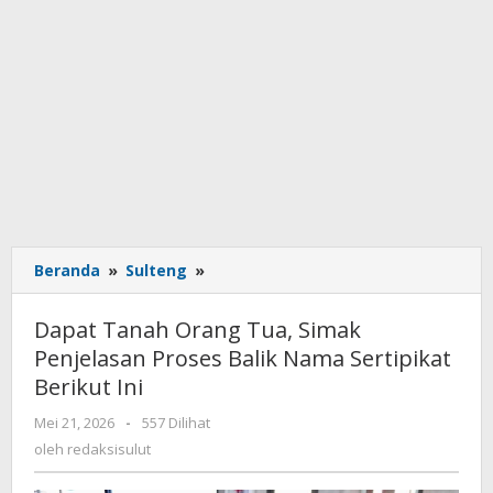
Beranda
»
Sulteng
»
Dapat
Tanah
Orang
Dapat Tanah Orang Tua, Simak
Tua,
Penjelasan Proses Balik Nama Sertipikat
Simak
Berikut Ini
Penjelasan
Proses
Mei 21, 2026
oleh
-
557 Dilihat
Balik
redaksisulut
oleh
redaksisulut
Nama
Sertipikat