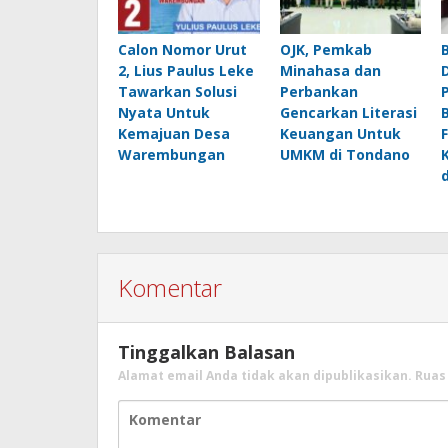
Calon Nomor Urut
OJK, Pemkab
2, Lius Paulus Leke
Minahasa dan
Tawarkan Solusi
Perbankan
Nyata Untuk
Gencarkan Literasi
Kemajuan Desa
Keuangan Untuk
Warembungan
UMKM di Tondano
Komentar
Tinggalkan Balasan
Alamat email Anda tidak akan dipublikasikan.
Ruas