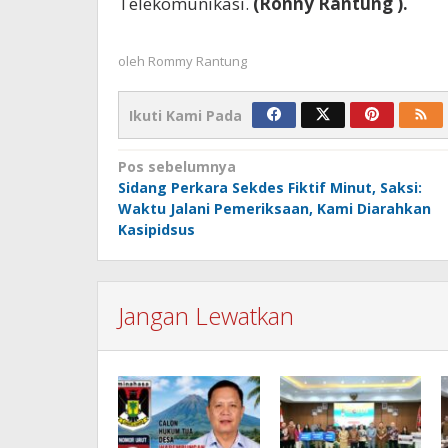
Telekomunikasi.
(Ronny Rantung ).
oleh
Rommy Rantung
Ikuti Kami Pada
Navigasi
Pos sebelumnya
Sidang Perkara Sekdes Fiktif Minut, Saksi:
pos
Waktu Jalani Pemeriksaan, Kami Diarahkan
Kasipidsus
Jangan Lewatkan