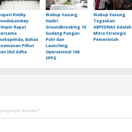
Bupati Robby
Wabup Vasung
Wabup Vasung
Dondokambey
Hadiri
Tegaskan
Pimpin Rapat
Groundbreaking 10
ABPEDNAS Adalah
Bersama
Gudang Pangan
Mitra Strategis
Forkopimda, Bahas
Polri dan
Pemerintah
Keamanan Pilhut
Launching
dan Idul Adha
Operasional 166
SPPG
 yang wajib ditandai
*