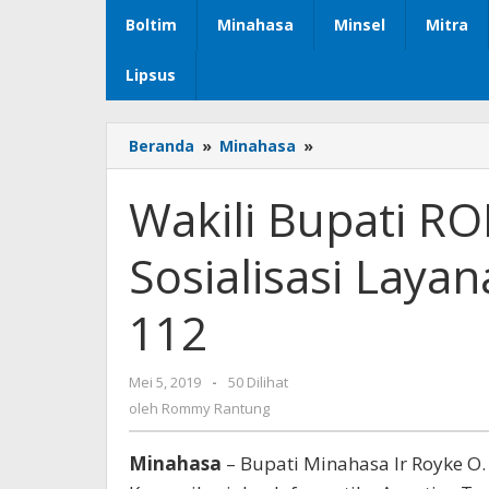
Boltim
Minahasa
Minsel
Mitra
Lipsus
Beranda
»
Minahasa
»
Wakili
Bupati
ROR,Kadis
Wakili Bupati RO
Kominfo
Ikut
Sosialisasi Laya
Sosialisasi
Layanan
Panggilan
112
Darurat
112
Mei 5, 2019
oleh
-
50 Dilihat
Rommy
oleh
Rommy Rantung
Rantung
Minahasa
– Bupati Minahasa Ir Royke O. 