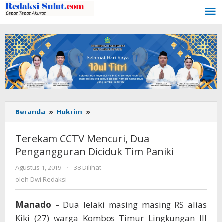
Lewati
ke
konten
Beranda
»
Hukrim
»
Terekam
CCTV
Mencuri,
Terekam CCTV Mencuri, Dua
Dua
Pengangguran Diciduk Tim Paniki
Pengangguran
Diciduk
Agustus 1, 2019
oleh
-
38 Dilihat
Tim
Dwi
oleh
Dwi Redaksi
Paniki
Redaksi
Manado
– Dua lelaki masing masing RS alias
Kiki (27) warga Kombos Timur Lingkungan III