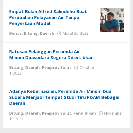
Tamasiro
Empat Bulan Alfred Salindeho Buat
Perubahan Pelayanan Air Tanpa
Penyertaan Modal
Berita
,
Bitung
,
Daerah
Maret 20, 2023
oleh
Wesly
Tamasiro
Ratusan Pelanggan Perumda Air
Minum Duasudara Segera Ditertibkan
Bitung
,
Daerah
,
Pemprov Sulut
Oktober
1, 2022
oleh
Wesly
Tamasiro
Adanya Keberhasilan, Perumda Air Minum Dua
Sudara Menjadi Tempat Studi Tiru PDAM Bebagai
Daerah
Bitung
,
Daerah
,
Pemprov Sulut
,
Pendidikan
November
19, 2021
oleh
Wesly
Tamasiro