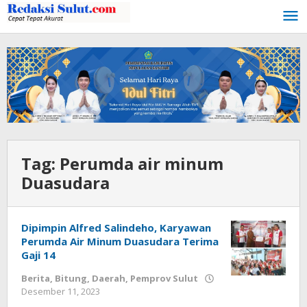
Lewati
ke
konten
Tag:
Perumda air minum
Duasudara
Dipimpin Alfred Salindeho, Karyawan
Perumda Air Minum Duasudara Terima
Gaji 14
Berita
,
Bitung
,
Daerah
,
Pemprov Sulut
Desember 11, 2023
oleh
Wesly