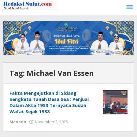
Lewati
ke
konten
Tag:
Michael Van Essen
Fakta Mengejutkan di Sidang
Sengketa Tanah Desa Sea : Penjual
Dalam Akta 1953 Ternyata Sudah
Wafat Sejak 1938
Manado
November 3, 2025
oleh
Tammy
Sakul