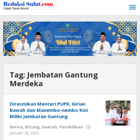
Lewati
ke
konten
Tag:
Jembatan Gantung
Merdeka
Diresmikan Menteri PUPR, Girian
Bawah dan Manembo-nembo Kini
Miliki Jembatan Gantung
Berita
,
Bitung
,
Daerah
,
Pendidikan
Januari 18, 2023
oleh
Wesly