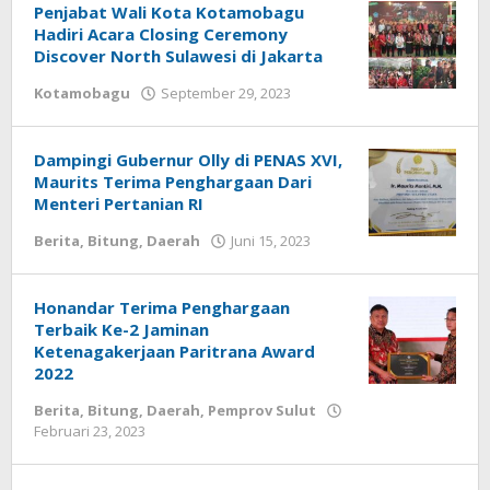
Penjabat Wali Kota Kotamobagu
Hadiri Acara Closing Ceremony
Discover North Sulawesi di Jakarta
Kotamobagu
September 29, 2023
oleh
Wandy
Rotu
Dampingi Gubernur Olly di PENAS XVI,
Maurits Terima Penghargaan Dari
Menteri Pertanian RI
Berita
,
Bitung
,
Daerah
Juni 15, 2023
oleh
Wesly
Tamasiro
Honandar Terima Penghargaan
Terbaik Ke-2 Jaminan
Ketenagakerjaan Paritrana Award
2022
Berita
,
Bitung
,
Daerah
,
Pemprov Sulut
Februari 23, 2023
oleh
Wesly
Tamasiro