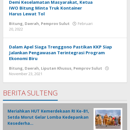
Demi Keselamatan Masyarakat, Ketua
IWO Bitung Minta Truk Kontainer
Harus Lewat Tol
Bitung
,
Daerah
,
Pemprov Sulut
Februari
20, 2022
oleh
Wesly
Tamasiro
Dalam Apel Siaga Trenggono Pastikan KKP Siap
Jalankan Pengawasan Terintegrasi Program
Ekonomi Biru
Bitung
,
Daerah
,
Liputan Khusus
,
Pemprov Sulut
November 23, 2021
oleh
Wesly
Tamasiro
BERITA SULTENG
Meriahkan HUT Kemerdekaan RI Ke-81,
Setda Morut Gelar Lomba Kedepankan
Kesederha…