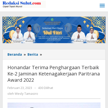
Lewati
ke
konten
Beranda
»
Berita
»
Honandar
Terima
Penghargaan
Honandar Terima Penghargaan Terbaik
Terbaik
Ke-2 Jaminan Ketenagakerjaan Paritrana
Ke-
Award 2022
2
Jaminan
Februari 23, 2023
oleh
-
430 Dilihat
Ketenagakerjaan
Wesly
oleh
Wesly Tamasiro
Paritrana
Tamasiro
Award
2022