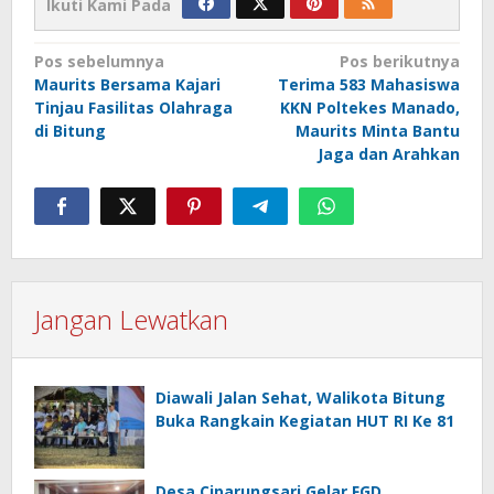
Ikuti Kami Pada
Navigasi
Pos sebelumnya
Pos berikutnya
Maurits Bersama Kajari
Terima 583 Mahasiswa
pos
Tinjau Fasilitas Olahraga
KKN Poltekes Manado,
di Bitung
Maurits Minta Bantu
Jaga dan Arahkan
Jangan Lewatkan
Diawali Jalan Sehat, Walikota Bitung
Buka Rangkain Kegiatan HUT RI Ke 81
Desa Ciparungsari Gelar FGD