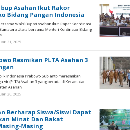
Sihombing
abup Asahan Ikut Rakor
o Bidang Pangan Indonesia
ersama Wakil Bupati Asahan ikuti Rapat Koordinasi
 Sumatera Utara bersama Menteri Kordinator Bidang
a
uari 21, 2025
oleh
Bonawi
Sihombing
bowo Resmikan PLTA Asahan 3
ongan
blik Indonesia Prabowo Subianto meresmikan
ga Air (PLTA) Asahan 3 yang berada di Kecamatan
aten Asahan
uari 20, 2025
oleh
Bonawi
Sihombing
n Berharap Siswa/Siswi Dapat
an Minat Dan Bakat
Masing-Masing