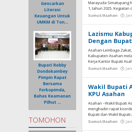
oleh
Marayuda Simatupang h
Gencarkan
Bonawi
1, tahun 2025. Kegiatan
Literasi
Sihombing
Sumut/Asahan
Jan
Keuangan Untuk
UMKM di Ton…
Lazismu Kabu
Dengan Bupat
Asahan-Lembaga Zakat,
Kabupaten Asahan mela
Kerja Kantor Bupati Asah
Bupati Robby
Sumut/Asahan
Jan
Dondokambey
Pimpin Rapat
Bersama
Wakil Bupati 
Forkopimda,
KPU Asahan
Bahas Keamanan
Pilhut …
Asahan –Wakil Bupati Asa
menghadiri rapat koord
Bupati dan Wakil Bupat
TOMOHON
Sumut/Asahan
Jan