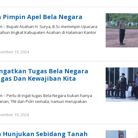
Bonawi
Sihombing
 Pimpin Apel Bela Negara
m – Bupati Asahan H. Surya, B.Sc memimpin Upacara
 Tahun tingkat Kabupaten Asahan di Halaman Kantor
ember 19, 2024
oleh
Bonawi
Sihombing
Ingatkan Tugas Bela Negara
gas Dan Kewajiban Kita
m – Perlu di ingat tugas Bela Negara bukan hanya
hanan, TNI dan Polri semata, namun merupakan
ember 19, 2024
oleh
Bonawi
Sihombing
n Hunjukan Sebidang Tanah