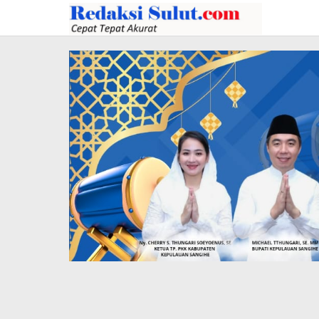
Lewati
ke
konten