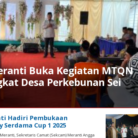
ranti Buka Kegiatan MTQN
gkat Desa Perkebunan Sei
ti Hadiri Pembukaan
 Serdama Cup 1 2025
Meranti, Sekretaris Camat (Sekcam) Meranti Angga