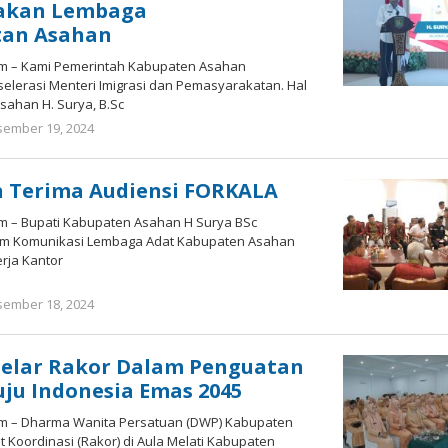
akan Lembaga
tan Asahan
om – Kami Pemerintah Kabupaten Asahan
lerasi Menteri Imigrasi dan Pemasyarakatan. Hal
Asahan H. Surya, B.Sc
ember 19, 2024
oleh
Bonawi
Sihombing
n Terima Audiensi FORKALA
om – Bupati Kabupaten Asahan H Surya BSc
um Komunikasi Lembaga Adat Kabupaten Asahan
rja Kantor
ember 18, 2024
oleh
Bonawi
Sihombing
elar Rakor Dalam Penguatan
ju Indonesia Emas 2045
om – Dharma Wanita Persatuan (DWP) Kabupaten
Koordinasi (Rakor) di Aula Melati Kabupaten