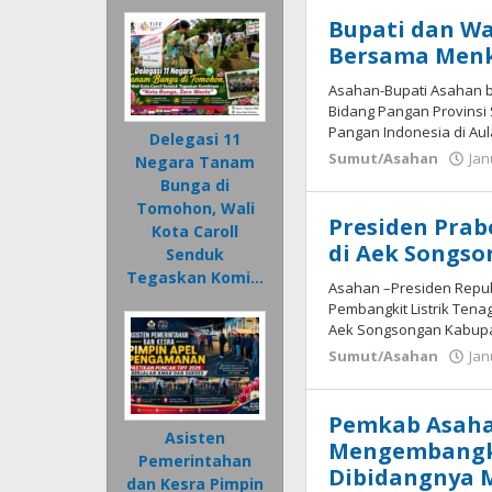
Bupati dan W
Bersama Menk
Asahan-Bupati Asahan b
Bidang Pangan Provinsi
Pangan Indonesia di Aul
Delegasi 11
Sumut/Asahan
Jan
Negara Tanam
Bunga di
Tomohon, Wali
Presiden Pra
Kota Caroll
di Aek Songs
Senduk
Tegaskan Komi…
Asahan –Presiden Repu
Pembangkit Listrik Tena
Aek Songsongan Kabup
Sumut/Asahan
Jan
Pemkab Asaha
Asisten
Mengembangk
Pemerintahan
Dibidangnya 
dan Kesra Pimpin