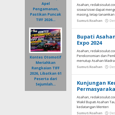
Apel
Asahan, redaksisulut.c
Pengamanan,
siswa/siswi dapat meng
Pastikan Puncak
masing, tetap tanamkan j
TIFF 2026…
Sumut/Asahan
Des
Bupati Asaha
Expo 2024
Asahan, redaksisulut.com
Perekonomian dan Pemb
Kontes Otomotif
menutup Asahan Madr
Meriahkan
Sumut/Asahan
Des
Rangkaian TIFF
2026, Libatkan 61
Peserta dari
Kunjungan Ker
Sejumlah…
Permasyaraka
Asahan, redaksisulut.co
Wakil Bupati Asahan Tauf
kedatangan Menteri
Sumut/Asahan
Des