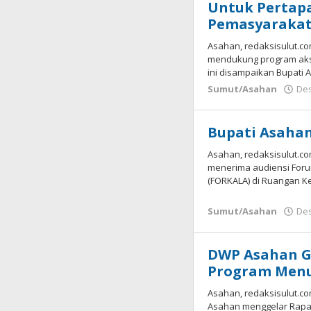
Untuk Pertap
Pemasyaraka
Asahan, redaksisulut.c
mendukung program akse
ini disampaikan Bupati 
Sumut/Asahan
Des
Bupati Asaha
Asahan, redaksisulut.c
menerima audiensi For
(FORKALA) di Ruangan Ke
Sumut/Asahan
Des
DWP Asahan G
Program Menu
Asahan, redaksisulut.c
Asahan menggelar Rapat 