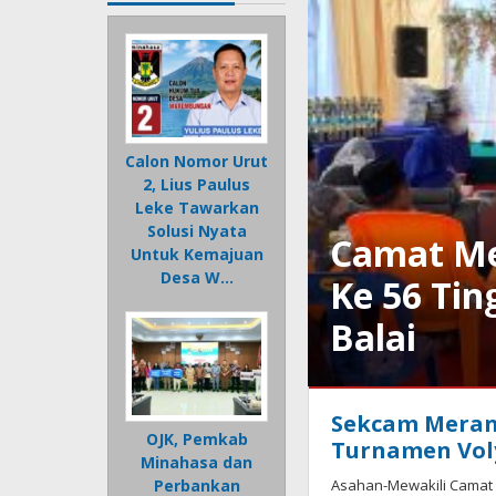
Calon Nomor Urut
2, Lius Paulus
Leke Tawarkan
Solusi Nyata
Camat Me
Untuk Kemajuan
Desa W…
Ke 56 Tin
Balai
Sumut/Asahan
Sekcam Meran
OJK, Pemkab
Januari
Turnamen Voly
Minahasa dan
25,
2025
Asahan-Mewakili Camat 
Perbankan