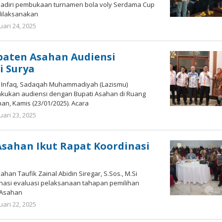
adiri pembukaan turnamen bola voly Serdama Cup
 dilaksanakan
uari 24, 2025
oleh
Bonawi
Sihombing
paten Asahan Audiensi
i Surya
 Infaq, Sadaqah Muhammadiyah (Lazismu)
kukan audiensi dengan Bupati Asahan di Ruang
an, Kamis (23/01/2025). Acara
uari 23, 2025
oleh
Bonawi
Sihombing
Asahan Ikut Rapat Koordinasi
han Taufik Zainal Abidin Siregar, S.Sos., M.Si
inasi evaluasi pelaksanaan tahapan pemilihan
i Asahan
uari 22, 2025
oleh
Bonawi