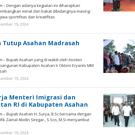
om – Dengan adanya kegiatan ini diharapkan
embangkan minat dan bakat dibidangnya masing-
iwa sportifitas dan kreatifitas
ember 19, 2024
oleh
Bonawi
Sihombing
n Tutup Asahan Madrasah
 – Bupati Asahan yang di wakili oleh Asisten
angunan Kabupaten Asahan Ir Oktoni Eryanto MM
asah
ember 19, 2024
oleh
Bonawi
Sihombing
ja Menteri Imigrasi dan
tan RI di Kabupaten Asahan
m – Bupati Asahan H. Surya, B.Sc bersama dengan
ik Zainal Abidin Siregar., S.Sos, M.Si menyambut
ember 19, 2024
oleh