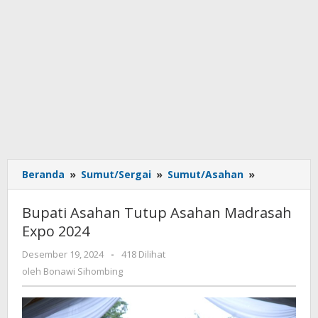
Beranda
»
Sumut/Sergai
»
Sumut/Asahan
»
Bupati
Asahan
Tutup
Bupati Asahan Tutup Asahan Madrasah
Asahan
Expo 2024
Madrasah
Expo
Desember 19, 2024
oleh
-
418 Dilihat
2024
Bonawi
oleh
Bonawi Sihombing
Sihombing