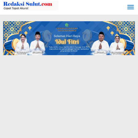
Lewati
ke
konten