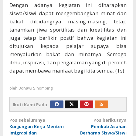
Dengan adanya kegiatan ini diharapkan
siswa/siswi dapat mengembangkan minat dan
bakat dibidangnya masing-masing, tetap
tanamkan jiwa sportifitas dan kreatifitas dan
juga tetap berfikir postif bahwa kegiatan ini
ditujukan kepada pelajar supaya bisa
menyalurkan bakat dan minatnya. Semoga
ilmu, inspirasi, dan pengalaman yang di peroleh
dapat membawa manfaat bagi kita semua. (Ts)
oleh
Bonawi Sihombing
Ikuti Kami Pada
Navigasi
Pos sebelumnya
Pos berikutnya
Kunjungan Kerja Menteri
Pemkab Asahan
pos
Imigrasi dan
Berharap Siswa/Siswi