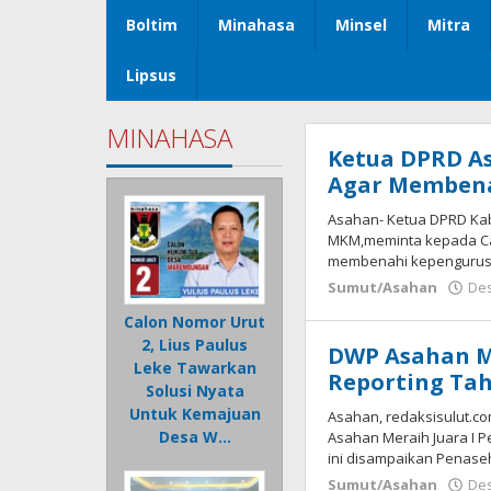
Boltim
Minahasa
Minsel
Mitra
Lipsus
MINAHASA
Ketua DPRD A
Agar Memben
Asahan- Ketua DPRD Ka
MKM,meminta kepada Cam
membenahi kepengurus
Sumut/Asahan
Des
Calon Nomor Urut
2, Lius Paulus
DWP Asahan Me
Leke Tawarkan
Reporting Tah
Solusi Nyata
Untuk Kemajuan
Asahan, redaksisulut.c
Desa W…
Asahan Meraih Juara I P
ini disampaikan Penase
Sumut/Asahan
Des