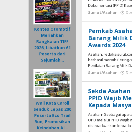
Dokumentasi (PPID) Kab
Sumut/Asahan
Des
Kontes Otomotif
Pemkab Asahan
Meriahkan
Barang Milik
Rangkaian TIFF
Awards 2024
2026, Libatkan 61
Peserta dari
Asahan, redaksisulut.c
berhasil meraih Peringka
Sejumlah…
Penilaian Barang Milik 
Sumut/Asahan
Des
Sekda Asahan 
PPID Wajib Me
Wali Kota Caroll
Kepada Masya
Senduk Lepas 200
Asahan- Ssebagai apara
Peserta Eco Trail
OPD melalui PPID wajib
Run, Promosikan
disebarluaskan kepada 
Keindahan Al…