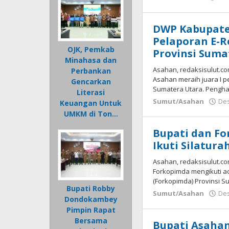
DWP Kabupaten
Pelaporan E-R
OJK, Pemkab
Provinsi Suma
Minahasa dan
Asahan, redaksisulut.c
Perbankan
Asahan meraih juara I p
Gencarkan
Sumatera Utara. Pengha
Literasi
Sumut/Asahan
Des
Keuangan Untuk
UMKM di Ton…
Bupati dan F
Ikuti Silatur
Asahan, redaksisulut.co
Forkopimda mengikuti a
(Forkopimda) Provinsi S
Bupati Robby
Sumut/Asahan
Des
Dondokambey
Pimpin Rapat
Bersama
Bupati Asaha