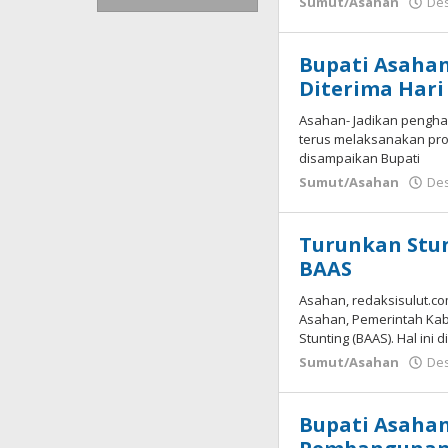
Sumut/Asahan
Des
Bupati Asahan
Diterima Hari 
Asahan- Jadikan penghar
terus melaksanakan prog
disampaikan Bupati
Sumut/Asahan
Des
Turunkan Stu
BAAS
Asahan, redaksisulut.c
Asahan, Pemerintah Ka
Stunting (BAAS). Hal ini
Sumut/Asahan
Des
Bupati Asahan