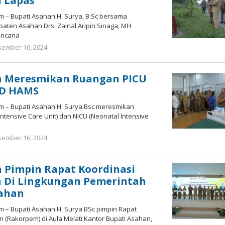
 Lapas
m – Bupati Asahan H. Surya, B.Sc bersama
aten Asahan Drs. Zainal Aripin Sinaga, MH
rencana
ember 16, 2024
oleh
Bonawi
Sihombing
n Meresmikan Ruangan PICU
UD HAMS
om – Bupati Asahan H. Surya Bsc meresmikan
Intensive Care Unit) dan NICU (Neonatal Intensive
ember 16, 2024
oleh
Bonawi
Sihombing
 Pimpin Rapat Koordinasi
 Di Lingkungan Pemerintah
ahan
m – Bupati Asahan H. Surya BSc pimpin Rapat
 (Rakorpem) di Aula Melati Kantor Bupati Asahan,