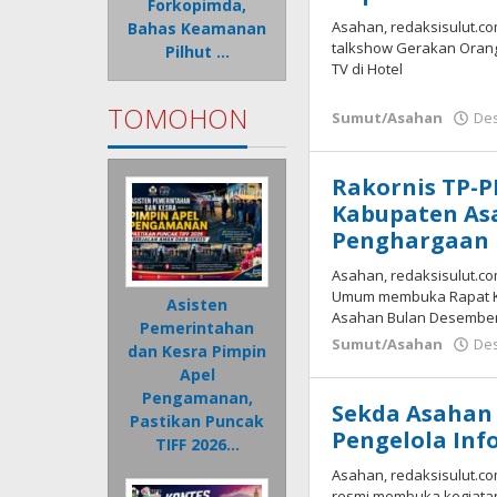
Forkopimda,
Asahan, redaksisulut.co
Bahas Keamanan
talkshow Gerakan Orang
Pilhut …
TV di Hotel
TOMOHON
Sumut/Asahan
Des
Rakornis TP-P
Kabupaten As
Penghargaan
Asahan, redaksisulut.com
Umum membuka Rapat Ko
Asisten
Asahan Bulan Desembe
Pemerintahan
Sumut/Asahan
Des
dan Kesra Pimpin
Apel
Pengamanan,
Sekda Asahan
Pastikan Puncak
Pengelola In
TIFF 2026…
Asahan, redaksisulut.c
resmi membuka kegiatan