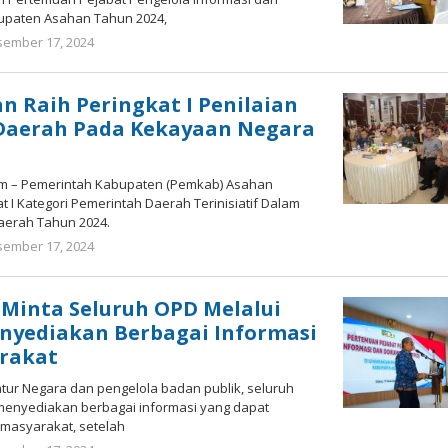
upaten Asahan Tahun 2024,
ember 17, 2024
oleh
Bonawi
Sihombing
 Raih Peringkat I Penilaian
 Daerah Pada Kekayaan Negara
om – Pemerintah Kabupaten (Pemkab) Asahan
t I Kategori Pemerintah Daerah Terinisiatif Dalam
Daerah Tahun 2024.
ember 17, 2024
oleh
Bonawi
Sihombing
Minta Seluruh OPD Melalui
nyediakan Berbagai Informasi
rakat
tur Negara dan pengelola badan publik, seluruh
 menyediakan berbagai informasi yang dapat
masyarakat, setelah