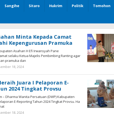
Sangihe
Sitaro
Hukrim
Politik
Tomohon
sahan Minta Kepada Camat
ahi Kepengurusan Pramuka
bupaten Asahan H Efi Irwansyah Pane
at selaku Ketua Majelis Pembimbing Ranting agar
an pramuka dan
ember 18, 2024
oleh
Bonawi
Sihombing
raih Juara I Pelaporan E-
un 2024 Tingkat Provsu
om – Dharma Wanita Persatuan (DWP) Kabupaten
elaporan E-Reporting Tahun 2024 Tingkat Provsu. Ha
hat
ember 18, 2024
oleh