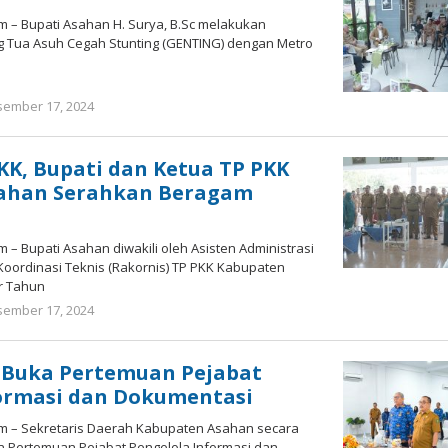
m – Bupati Asahan H. Surya, B.Sc melakukan
 Tua Asuh Cegah Stunting (GENTING) dengan Metro
ember 17, 2024
oleh
Bonawi
Sihombing
KK, Bupati dan Ketua TP PKK
ahan Serahkan Beragam
 – Bupati Asahan diwakili oleh Asisten Administrasi
ordinasi Teknis (Rakornis) TP PKK Kabupaten
r Tahun
ember 17, 2024
oleh
Bonawi
Sihombing
 Buka Pertemuan Pejabat
formasi dan Dokumentasi
om – Sekretaris Daerah Kabupaten Asahan secara
 Pertemuan Pejabat Pengelola Informasi dan