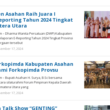
Bonawi
Sihombing
 Asahan Raih Juara I
eporting Tahun 2024 Tingkat
tera Utara
om – Dharma Wanita Persatuan (DWP) Kabupaten
elaporan E-Reporting Tahun 2024 Tingkat Provinsi
rgaan tersebut
ember 17, 2024
oleh
Bonawi
Sihombing
orkopimda Kabupaten Asahan
ahmi Forkopimda Provsu
m – Bupati Asahan H. Surya, B.Sc bersama
cara silaturahmi Forum Pimpinan Kepala Daerah
umatera Utara yang
ember 17, 2024
oleh
Bonawi
Sihombing
n Talk Show “GENTING”