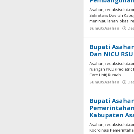
Pembangunan
Asahan, redaksisulut.co
Sekretaris Daerah Kabup
meninjau lahan lokasi 
Sumut/Asahan
Des
Bupati Asaha
Dan NICU RS
Asahan, redaksisulut.c
ruangan PICU (Pediatric 
Care Unit) Rumah
Sumut/Asahan
Des
Bupati Asahan
Pemerintahan
Kabupaten As
Asahan, redaksisulut.co
Koordinasi Pemerintahan