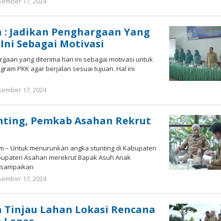
ember 17, 2024
oleh
Bonawi
Sihombing
 : Jadikan Penghargaan Yang
Ini Sebagai Motivasi
gaan yang diterima hari ini sebagai motivasi untuk
ram PKK agar berjalan sesuai tujuan. Hal ini
ember 17, 2024
oleh
Bonawi
Sihombing
nting, Pemkab Asahan Rekrut
om – Untuk menurunkan angka stunting di Kabupaten
bupaten Asahan merekrut Bapak Asuh Anak
 disampaikan
ember 17, 2024
oleh
Bonawi
Sihombing
 Tinjau Lahan Lokasi Rencana