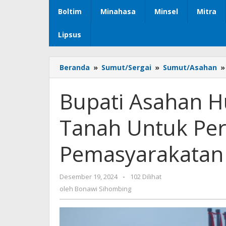
Boltim
Minahasa
Minsel
Mitra
Lipsus
Beranda
»
Sumut/Sergai
»
Sumut/Asahan
»
Bupati Asahan H
Tanah Untuk Pe
Pemasyarakatan
Desember 19, 2024
oleh
-
102 Dilihat
Bonawi
oleh
Bonawi Sihombing
Sihombing