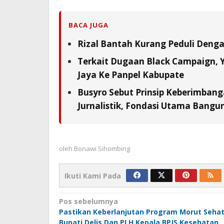
BACA JUGA
Rizal Bantah Kurang Peduli Deng
Terkait Dugaan Black Campaign, Y
Jaya Ke Panpel Kabupate
Busyro Sebut Prinsip Keberimbang
Jurnalistik, Fondasi Utama Bangu
oleh
Bonawi Sihombing
Ikuti Kami Pada
Navigasi
Pos sebelumnya
Pastikan Keberlanjutan Program Morut Sehat
pos
Bupati Delis Dan PLH Kepala BPJS Kesehatan