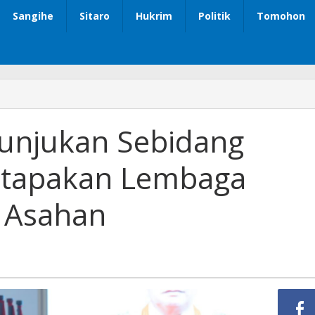
Sangihe
Sitaro
Hukrim
Politik
Tomohon
Bupati
Asahan
Hunjukan
unjukan Sebidang
Sebidang
Tanah
rtapakan Lembaga
Untuk
Pertapakan
Lembaga
 Asahan
Pemasyarakatan
Asahan