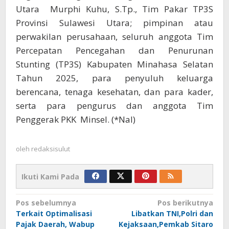
Utara Murphi Kuhu, S.Tp., Tim Pakar TP3S
Provinsi Sulawesi Utara; pimpinan atau
perwakilan perusahaan, seluruh anggota Tim
Percepatan Pencegahan dan Penurunan
Stunting (TP3S) Kabupaten Minahasa Selatan
Tahun 2025, para penyuluh keluarga
berencana, tenaga kesehatan, dan para kader,
serta para pengurus dan anggota Tim
Penggerak PKK Minsel. (*Nal)
oleh
redaksisulut
Ikuti Kami Pada
Navigasi
Pos sebelumnya
Pos berikutnya
Terkait Optimalisasi
Libatkan TNI,Polri dan
pos
Pajak Daerah, Wabup
Kejaksaan,Pemkab Sitaro