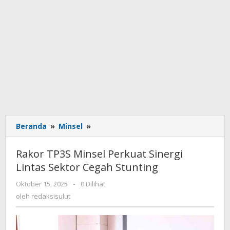
Beranda
»
Minsel
»
Rakor
TP3S
Minsel
Rakor TP3S Minsel Perkuat Sinergi
Perkuat
Lintas Sektor Cegah Stunting
Sinergi
Lintas
Oktober 15, 2025
oleh
-
0 Dilihat
Sektor
redaksisulut
oleh
redaksisulut
Cegah
Stunting