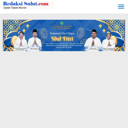
Lewati
ke
konten