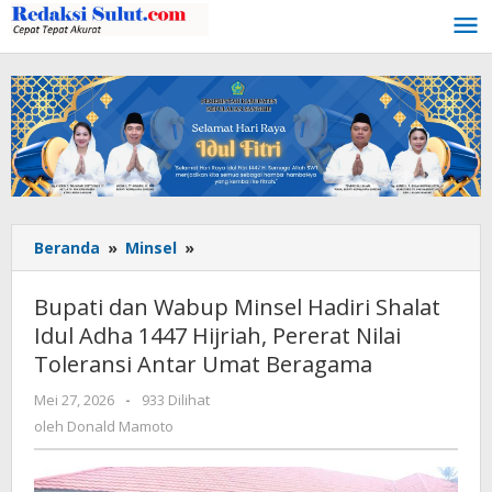
Lewati
ke
konten
Beranda
»
Minsel
»
Bupati
dan
Wabup
Bupati dan Wabup Minsel Hadiri Shalat
Minsel
Idul Adha 1447 Hijriah, Pererat Nilai
Hadiri
Toleransi Antar Umat Beragama
Shalat
Idul
Mei 27, 2026
oleh
-
933 Dilihat
Adha
Donald
oleh
Donald Mamoto
1447
Mamoto
Hijriah,
Pererat