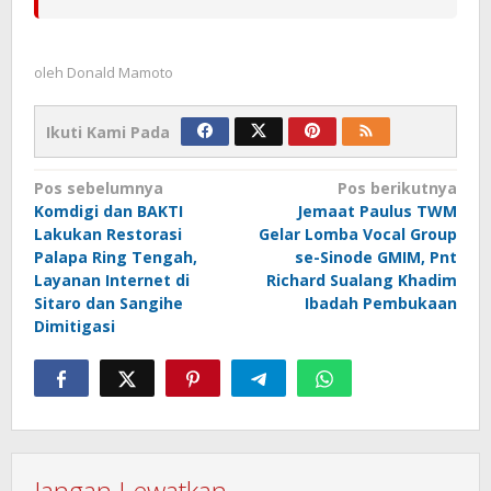
oleh
Donald Mamoto
Ikuti Kami Pada
Navigasi
Pos sebelumnya
Pos berikutnya
Komdigi dan BAKTI
Jemaat Paulus TWM
pos
Lakukan Restorasi
Gelar Lomba Vocal Group
Palapa Ring Tengah,
se-Sinode GMIM, Pnt
Layanan Internet di
Richard Sualang Khadim
Sitaro dan Sangihe
Ibadah Pembukaan
Dimitigasi
Jangan Lewatkan