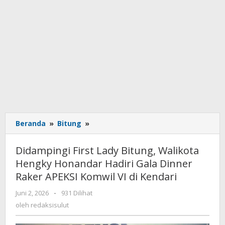
Beranda
»
Bitung
»
Didampingi
First
Lady
Didampingi First Lady Bitung, Walikota
Bitung,
Hengky Honandar Hadiri Gala Dinner
Walikota
Raker APEKSI Komwil VI di Kendari
Hengky
Honandar
Juni 2, 2026
oleh
-
931 Dilihat
Hadiri
redaksisulut
oleh
redaksisulut
Gala
Dinner