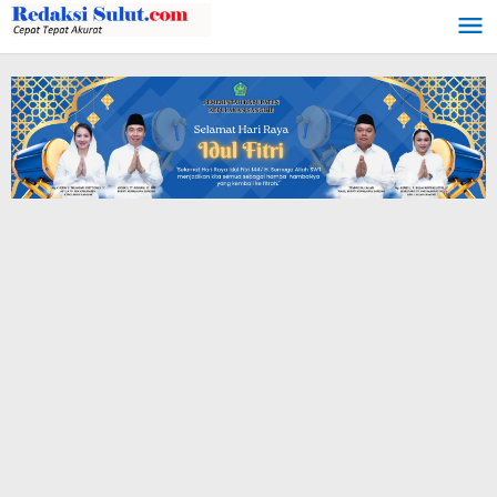
Lewati
ke
konten