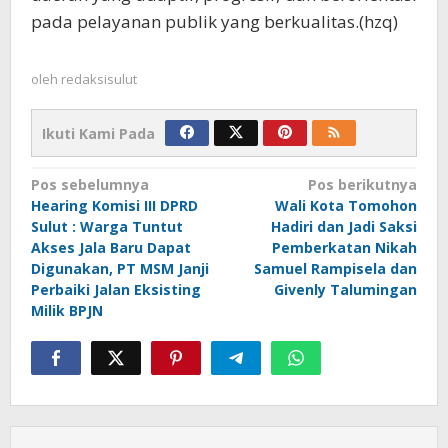
pada pelayanan publik yang berkualitas.(hzq)
oleh
redaksisulut
Ikuti Kami Pada
Navigasi
Pos sebelumnya
Pos berikutnya
Hearing Komisi III DPRD
Wali Kota Tomohon
pos
Sulut : Warga Tuntut
Hadiri dan Jadi Saksi
Akses Jala Baru Dapat
Pemberkatan Nikah
Digunakan, PT MSM Janji
Samuel Rampisela dan
Perbaiki Jalan Eksisting
Givenly Talumingan
Milik BPJN