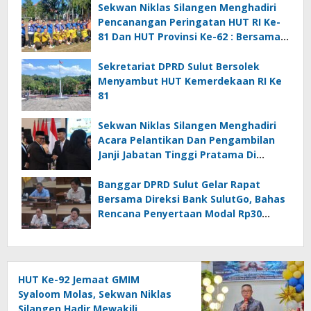
Sekwan Niklas Silangen Menghadiri
Pencanangan Peringatan HUT RI Ke-
81 Dan HUT Provinsi Ke-62 : Bersama
Gubernur Fun Game Mini Soccer
Melawan Tim Kodam XIII Merdeka
Sekretariat DPRD Sulut Bersolek
Menyambut HUT Kemerdekaan RI Ke
81
Sekwan Niklas Silangen Menghadiri
Acara Pelantikan Dan Pengambilan
Janji Jabatan Tinggi Pratama Di
Lingkungan Pemprov Sulut : Turut
Berikan Ucapan Selamat
Banggar DPRD Sulut Gelar Rapat
Bersama Direksi Bank SulutGo, Bahas
Rencana Penyertaan Modal Rp30
Miliar pada KUA-PPAS 2027
HUT Ke-92 Jemaat GMIM
Syaloom Molas, Sekwan Niklas
Silangen Hadir Mewakili