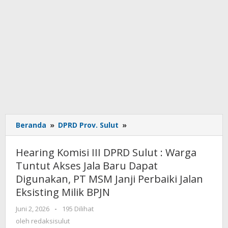
Beranda
»
DPRD Prov. Sulut
»
Hearing
Komisi
III
Hearing Komisi III DPRD Sulut : Warga
DPRD
Tuntut Akses Jala Baru Dapat
Sulut
Digunakan, PT MSM Janji Perbaiki Jalan
:
Warga
Eksisting Milik BPJN
Tuntut
Juni 2, 2026
oleh
-
195 Dilihat
Akses
redaksisulut
oleh
redaksisulut
Jala