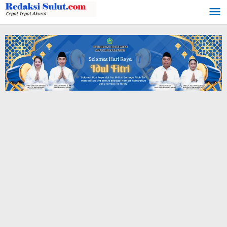
Lewati
ke
konten