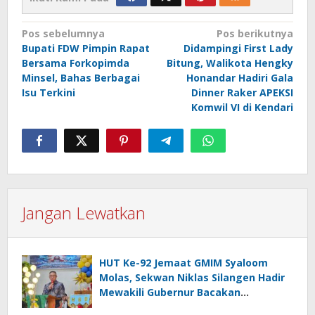
Navigasi
Pos sebelumnya
Pos berikutnya
Bupati FDW Pimpin Rapat
Didampingi First Lady
pos
Bersama Forkopimda
Bitung, Walikota Hengky
Minsel, Bahas Berbagai
Honandar Hadiri Gala
Isu Terkini
Dinner Raker APEKSI
Komwil VI di Kendari
Jangan Lewatkan
HUT Ke-92 Jemaat GMIM Syaloom
Molas, Sekwan Niklas Silangen Hadir
Mewakili Gubernur Bacakan
Sambutan