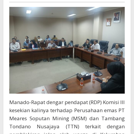
Baru
Dapat
Digunakan,
PT
MSM
Janji
Perbaiki
Jalan
Eksisting
Milik
BPJN
Manado-Rapat dengar pendapat (RDP) Komisi III
kesekian kalinya terhadap Perusahaan emas PT
Meares Soputan Mining (MSM) dan Tambang
Tondano Nusajaya (TTN) terkait dengan