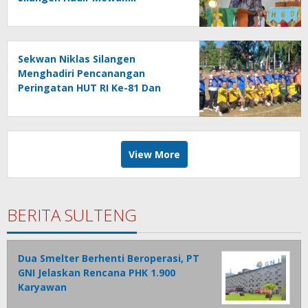
Gubernur Bacakan Sambutan
Sekwan Niklas Silangen
Menghadiri Pencanangan
Peringatan HUT RI Ke-81 Dan
HUT Provinsi Ke-62 : Bersama
Gubernur Fun Game Mini Soccer
Melawan Tim Kodam XIII
Merdeka
View More
BERITA SULTENG
Dua Smelter Berhenti Beroperasi, PT
GNI Jelaskan Rencana PHK 1.900
Karyawan