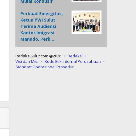
Mulai Kondusif
Perkuat Sinergitas,
Ketua PWI Sulut
Terima Audiensi
Kantor Imigrasi
Manado, Perk…
RedaksiSulut.com @2026
Redaksi
Visi dan Misi
Kode Etik Internal Perusahaan
Standart Operasional Prosedur