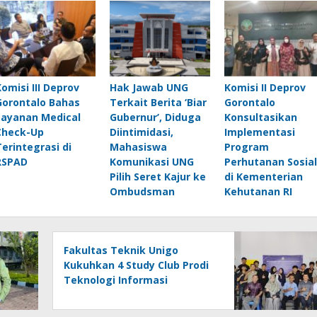
Komisi III Deprov
Hak Jawab UNG
Komisi II Deprov
Gorontalo Bahas
Terkait Berita ‘Biar
Gorontalo
Layanan Medical
Gubernur’, Diduga
Konsultasikan
Check-Up
Diintimidasi,
Implementasi
Terintegrasi di
Mahasiswa
Program
RSPAD
Komunikasi UNG
Perhutanan Sosial
Pilih Seret Kajur ke
di Kementerian
Ombudsman
Kehutanan RI
Fakultas Teknik Unigo
Kukuhkan 4 Study Club Prodi
Teknologi Informasi