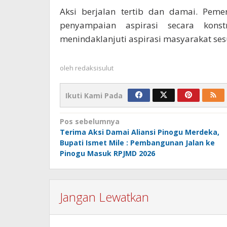
Aksi berjalan tertib dan damai. Peme
penyampaian aspirasi secara kons
menindaklanjuti aspirasi masyarakat se
oleh
redaksisulut
Ikuti Kami Pada
Navigasi
Pos sebelumnya
Terima Aksi Damai Aliansi Pinogu Merdeka,
pos
Bupati Ismet Mile : Pembangunan Jalan ke
Pinogu Masuk RPJMD 2026
Jangan Lewatkan