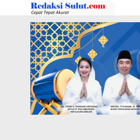
Lewati
ke
konten