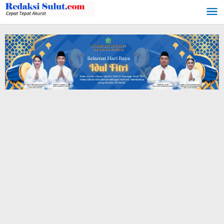
Lewati
ke
konten