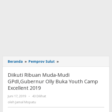
Beranda
»
Pemprov Sulut
»
Diikuti
Ribuan
Muda-
Diikuti Ribuan Muda-Mudi
Mudi
GPdI,Gubernur Olly Buka Youth Camp
GPdI,Gubernur
Excellent 2019
Olly
Buka
Juni 17, 2019
oleh
-
43 Dilihat
Youth
Jamal
oleh
Jamal Mopatu
Camp
Mopatu
Excellent