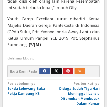
tidak diisi oleh orang lain karena kesempatan
ini sudah terbuka lebar,” imbuh Olly.
Youth Camp Excellent turut dihadiri Ketua
Majelis Daerah Gereja Pantekosta di Indonesia
(GPdI) Sulut, Pdt. Yvonne Indria Awuy-Lantu dan
Ketua Umum Panpel YCE 2019 Pdt. Stephanus
Sumolang.
(*/JM)
oleh
Jamal Mopatu
Ikuti Kami Pada
Navigasi
Pos sebelumnya
Pos berikutnya
Sekda Lolowang Buka
Diduga Sudah Tiga Hari
pos
Pokja Kampung KB
Meninggal, Lansia
Ditemukan Membusuk
Dalam Kamar