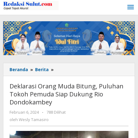
Lewati
ke
konten
Beranda
»
Berita
»
Deklarasi
Orang
Muda
Deklarasi Orang Muda Bitung, Puluhan
Bitung,
Tokoh Pemuda Siap Dukung Rio
Puluhan
Dondokambey
Tokoh
Pemuda
Februari 6, 2024
oleh
-
788 Dilihat
Siap
Wesly
oleh
Wesly Tamasiro
Dukung
Tamasiro
Rio
Dondokambey