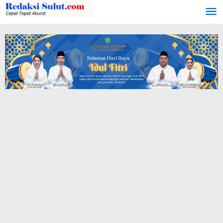
Lewati
ke
konten