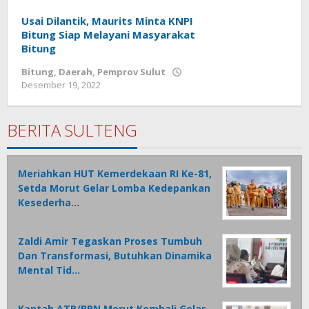
Tamasiro
Usai Dilantik, Maurits Minta KNPI
Bitung Siap Melayani Masyarakat
Bitung
Bitung
,
Daerah
,
Pemprov Sulut
Desember 19, 2022
oleh
Wesly
Tamasiro
BERITA SULTENG
Meriahkan HUT Kemerdekaan RI Ke-81,
Setda Morut Gelar Lomba Kedepankan
Kesederha…
Zaldi Amir Tegaskan Proses Tumbuh
Dan Transformasi, Butuhkan Dinamika
Mental Tid…
Kantah ATR/BPN Morut Kembali Gelar