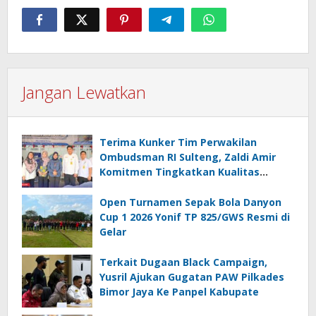
Jangan Lewatkan
Terima Kunker Tim Perwakilan
Ombudsman RI Sulteng, Zaldi Amir
Komitmen Tingkatkan Kualitas
Pelayanan Publik Akuntabel Bebas
Mal Administrasi
Open Turnamen Sepak Bola Danyon
Cup 1 2026 Yonif TP 825/GWS Resmi di
Gelar
Terkait Dugaan Black Campaign,
Yusril Ajukan Gugatan PAW Pilkades
Bimor Jaya Ke Panpel Kabupate