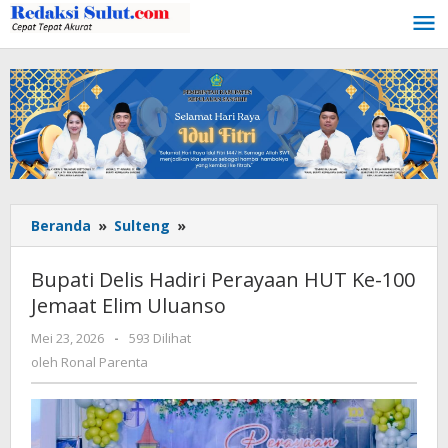
Lewati
ke
konten
Beranda
»
Sulteng
»
Bupati
Delis
Hadiri
Bupati Delis Hadiri Perayaan HUT Ke-100
Perayaan
Jemaat Elim Uluanso
HUT
Ke-
Mei 23, 2026
oleh
-
593 Dilihat
100
Ronal
oleh
Ronal Parenta
Jemaat
Parenta
Elim
Uluanso