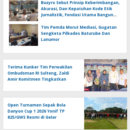
Busyro Sebut Prinsip Keberimbangan,
Akurasi, Dan Kepatuhan Kode Etik
Jurnalistik, Fondasi Utama Bangun
Kepercayaan Publik Terhadap Media
Tim Pemda Morut Mediasi, Gugatan
Sengketa Pilkades Baturube Dan
Lanumor
Terima Kunker Tim Perwakilan
Ombudsman RI Sulteng, Zaldi
Amir Komitmen Tingkatkan
Kualitas Pelayanan Publik
Akuntabel Bebas Mal
Administrasi
Open Turnamen Sepak Bola
Danyon Cup 1 2026 Yonif TP
825/GWS Resmi di Gelar