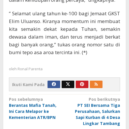
” Selamat ulang tahun ke-100 bagi Jemaat GKST
Elim Uluanso. Kiranya momentum ini membuat
kita semakin dekat kepada Tuhan, semakin
dewasa dalam iman, dan terus menjadi berkat
bagi banyak orang,” tukas orang nomor satu di
bumi tepo asa aroa tercinta ini. (*)
oleh
Ronal Parenta
Ikuti Kami Pada
Navigasi
Pos sebelumnya
Pos berikutnya
Berantas Mafia Tanah,
PT SEI Bersama Tiga
pos
Ini Cara Melapor ke
Perusahaan, Salurkan
Kementerian ATR/BPN
Sapi Kurban di 4 Desa
Lingkar Tambang