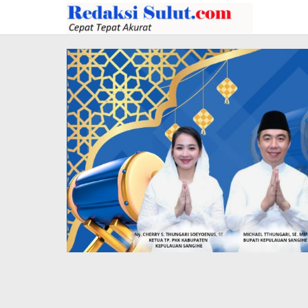
Lewati
ke
konten