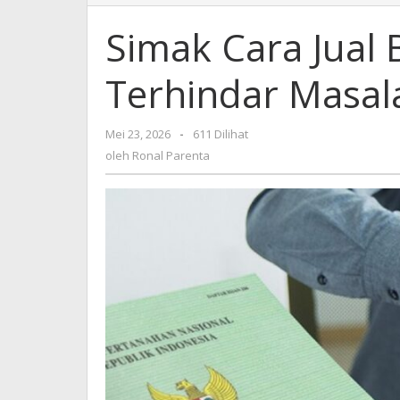
Cara
Jual
Simak Cara Jual 
Beli
Tanah
Terhindar Masal
Aman,
agar
Terhindar
Mei 23, 2026
oleh
-
611 Dilihat
Masalah
Ronal
oleh
Ronal Parenta
di
Parenta
Masa
Mendatang