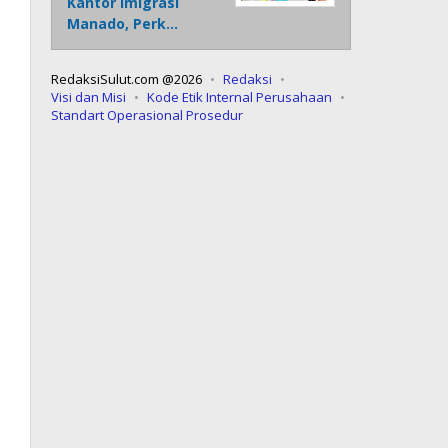
Kantor Imigrasi
Manado, Perk…
RedaksiSulut.com @2026
Redaksi
Visi dan Misi
Kode Etik Internal Perusahaan
Standart Operasional Prosedur