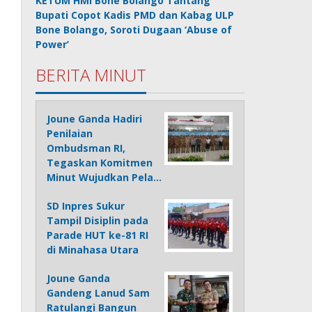
KETUM HMI Bone Bolango Tantang
Bupati Copot Kadis PMD dan Kabag ULP
Bone Bolango, Soroti Dugaan ‘Abuse of
Power’
BERITA MINUT
Joune Ganda Hadiri
Penilaian
Ombudsman RI,
Tegaskan Komitmen
Minut Wujudkan Pela…
SD Inpres Sukur
Tampil Disiplin pada
Parade HUT ke-81 RI
di Minahasa Utara
Joune Ganda
Gandeng Lanud Sam
Ratulangi Bangun