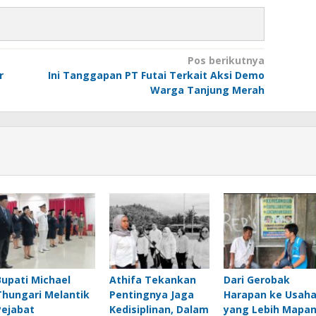
Pos berikutnya
r
Ini Tanggapan PT Futai Terkait Aksi Demo
Warga Tanjung Merah
Bupati Michael
Athifa Tekankan
Dari Gerobak
Thungari Melantik
Pentingnya Jaga
Harapan ke Usah
Pejabat
Kedisiplinan, Dalam
yang Lebih Mapan