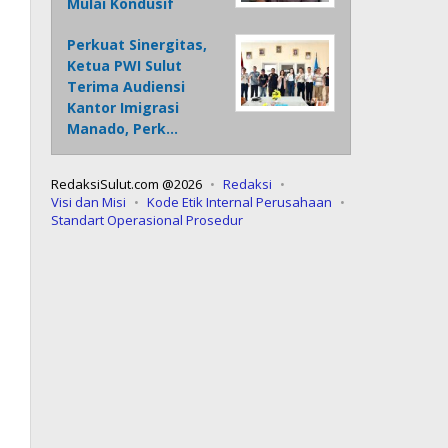
Mulai Kondusif
Perkuat Sinergitas,
Ketua PWI Sulut
Terima Audiensi
Kantor Imigrasi
Manado, Perk…
RedaksiSulut.com @2026
Redaksi
Visi dan Misi
Kode Etik Internal Perusahaan
Standart Operasional Prosedur