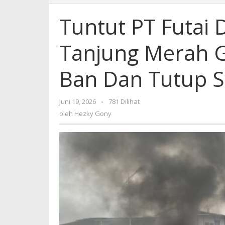
PT
Futai
Tuntut PT Futai 
Ditutup,
Ratusan
Tanjung Merah G
Warga
Tanjung
Merah
Ban Dan Tutup S
Gelar
Aksi
Demo
Juni 19, 2026
oleh
-
781 Dilihat
Bakar
Hezky
oleh
Hezky Gony
Ban
Gony
Dan
Tutup
Sungai