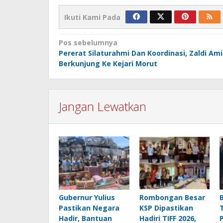
Ikuti Kami Pada
Navigasi
Pos sebelumnya
Pererat Silaturahmi Dan Koordinasi, Zaldi Ami
pos
Berkunjung Ke Kejari Morut
Jangan Lewatkan
Gubernur Yulius
Rombongan Besar
Pastikan Negara
KSP Dipastikan
Hadir, Bantuan
Hadiri TIFF 2026,