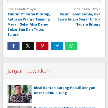
Navigasi
Pos sebelumnya
Pos berikutnya
Tuntut PT Futai Ditutup,
Resmi Jabat Ketua, GYR
pos
Ratusan Warga Tanjung
Bawa Angin Segar Untuk
Merah Gelar Aksi Demo
Nadem Bitung
Bakar Ban Dan Tutup
Sungai
Jangan Lewatkan
Rizal Bantah Kurang Peduli Dengan
Reses DPRD Bitung