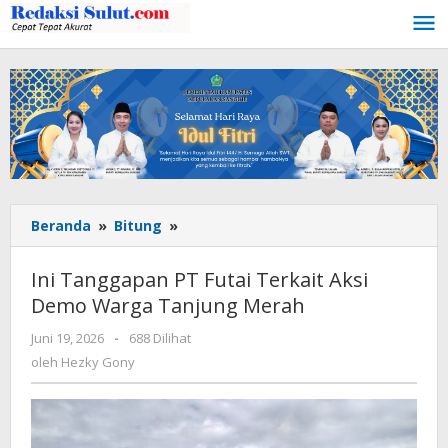
Lewati
ke
konten
Beranda
»
Bitung
»
Ini
Tanggapan
PT
Ini Tanggapan PT Futai Terkait Aksi
Futai
Demo Warga Tanjung Merah
Terkait
Aksi
Juni 19, 2026
oleh
-
688 Dilihat
Demo
Hezky
oleh
Hezky Gony
Warga
Gony
Tanjung
Merah