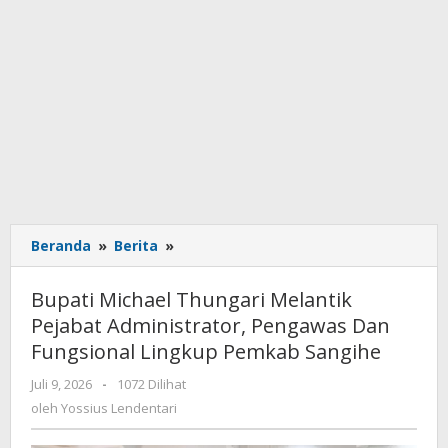
Beranda
»
Berita
»
Bupati
Michael
Thungari
Bupati Michael Thungari Melantik
Melantik
Pejabat Administrator, Pengawas Dan
Pejabat
Fungsional Lingkup Pemkab Sangihe
Administrator,
Pengawas
Juli 9, 2026
oleh
-
1072 Dilihat
Dan
Yossius
oleh
Yossius Lendentari
Fungsional
Lendentari
Lingkup