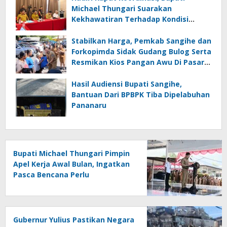
Michael Thungari Suarakan
Kekhawatiran Terhadap Kondisi
Layanan Komunikasi Di Sangihe
Stabilkan Harga, Pemkab Sangihe dan
Forkopimda Sidak Gudang Bulog Serta
Resmikan Kios Pangan Awu Di Pasar
Tradisional Towo’e
Hasil Audiensi Bupati Sangihe,
Bantuan Dari BPBPK Tiba Dipelabuhan
Pananaru
Bupati Michael Thungari Pimpin
Apel Kerja Awal Bulan, Ingatkan
Pasca Bencana Perlu
Ditingkatkan Kewaspasdaan
dan Tetap Berkoordinasi
Gubernur Yulius Pastikan Negara