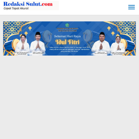
Lewati
ke
konten