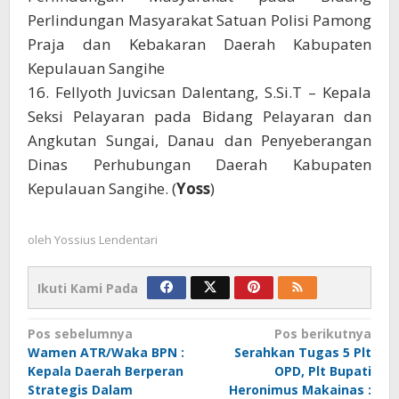
Perlindungan Masyarakat Satuan Polisi Pamong
Praja dan Kebakaran Daerah Kabupaten
Kepulauan Sangihe
16. Fellyoth Juvicsan Dalentang, S.Si.T – Kepala
Seksi Pelayaran pada Bidang Pelayaran dan
Angkutan Sungai, Danau dan Penyeberangan
Dinas Perhubungan Daerah Kabupaten
Kepulauan Sangihe. (
Yoss
)
oleh
Yossius Lendentari
Ikuti Kami Pada
Navigasi
Pos sebelumnya
Pos berikutnya
Wamen ATR/Waka BPN :
Serahkan Tugas 5 Plt
pos
Kepala Daerah Berperan
OPD, Plt Bupati
Strategis Dalam
Heronimus Makainas :