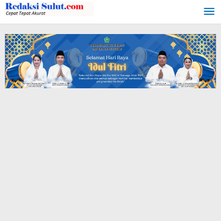
Lewati
ke
konten