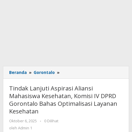
Beranda
»
Gorontalo
»
Tindak
Lanjuti
Aspirasi
Tindak Lanjuti Aspirasi Aliansi
Aliansi
Mahasiswa Kesehatan, Komisi IV DPRD
Mahasiswa
Gorontalo Bahas Optimalisasi Layanan
Kesehatan,
Komisi
Kesehatan
IV
Oktober 6, 2025
oleh
-
0 Dilihat
DPRD
Admin
oleh
Admin 1
Gorontalo