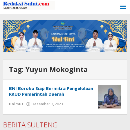
Lewati
ke
konten
Tag:
Yuyun Mokoginta
BNI Boroko Siap Bermitra Pengelolaan
RKUD Pemerintah Daerah
Bolmut
Desember 7, 2023
oleh
Ricky
Babay
BERITA SULTENG