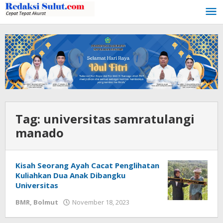
Lewati
ke
konten
Tag:
universitas samratulangi
manado
Kisah Seorang Ayah Cacat Penglihatan
Kuliahkan Dua Anak Dibangku
Universitas
BMR
,
Bolmut
November 18, 2023
oleh
Ricky
Babay