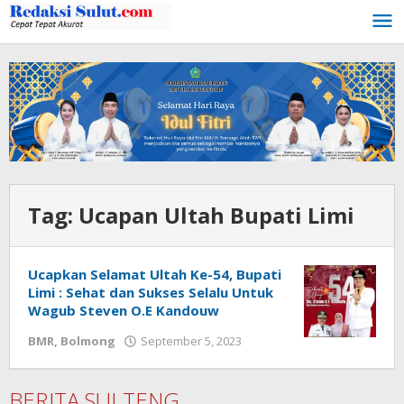
Lewati
ke
konten
Tag:
Ucapan Ultah Bupati Limi
Ucapkan Selamat Ultah Ke-54, Bupati
Limi : Sehat dan Sukses Selalu Untuk
Wagub Steven O.E Kandouw
BMR
,
Bolmong
September 5, 2023
oleh
Wandy
Rotu
BERITA SULTENG