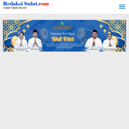
Lewati
ke
konten