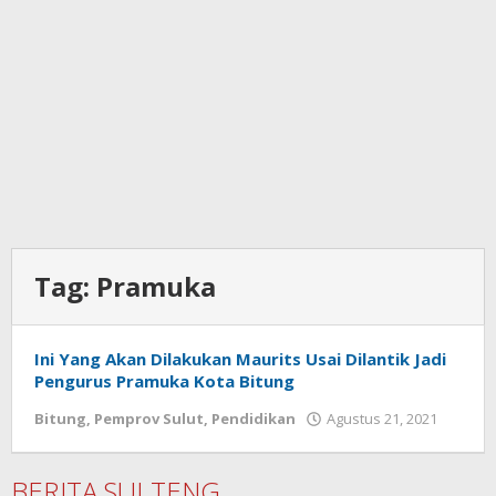
Tag:
Pramuka
Ini Yang Akan Dilakukan Maurits Usai Dilantik Jadi
Pengurus Pramuka Kota Bitung
Bitung
,
Pemprov Sulut
,
Pendidikan
Agustus 21, 2021
oleh
Wesly
Tamas
BERITA SULTENG