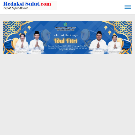
Lewati
ke
konten