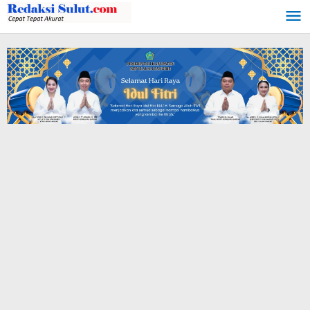
Lewati
ke
konten