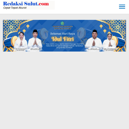
Lewati
ke
konten