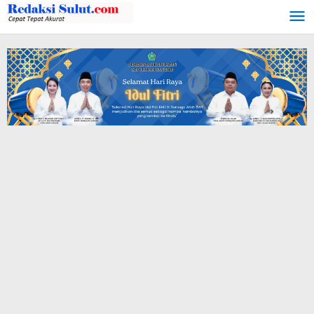
Lewati
ke
konten