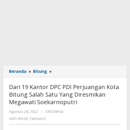
Beranda
»
Bitung
»
Dari
19
Kantor
Dari 19 Kantor DPC PDI Perjuangan Kota
DPC
Bitung Salah Satu Yang Diresmikan
PDI
Megawati Soekarnoputri
Perjuangan
Kota
Agustus 24, 2022
oleh
-
338 Dilihat
Bitung
Wesly
oleh
Wesly Tamasiro
Salah
Tamasiro
Satu