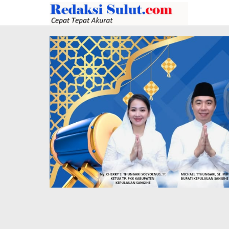
Lewati
ke
konten