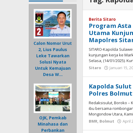
Berita Sitaro
Program Asta 
Utama Kunjung
Mapolres Sita
Calon Nomor Urut
SITARO-Kapolda Sulawesi
2, Lius Paulus
kunjungan kerja ke Mark
Leke Tawarkan
Selasa, (14/01/2025). K
Solusi Nyata
Sitaro
Januari 15, 2
Untuk Kemajuan
Desa W…
Kapolda Sulut
Polres Bolmut
Redaksisulut, Boroko – 
ibu bersama rombongan
Mongondow Utara, Kamis
OJK, Pemkab
BMR
,
Bolmut
April 
Minahasa dan
Perbankan