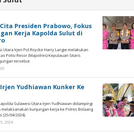
Cita Presiden Prabowo, Fokus
an Kerja Kapolda Sulut di
ro
 Utara Irjen Pol Roycke Harry Langie melakukan
as Polisi Resor (Mapolres) Kepulauan Sitaro.
unjungan tersebut
025
oleh
Iskelson
Gahagho
 Irjen Yudhiawan Kunker Ke
Kapolda Sulawesi Utara Irjen Yudhiawan didampingi
 melaksanakan kunjungan kerja ke Polres Bolaang
 (25/04/2024).
25, 2024
oleh
Ricky
Babay