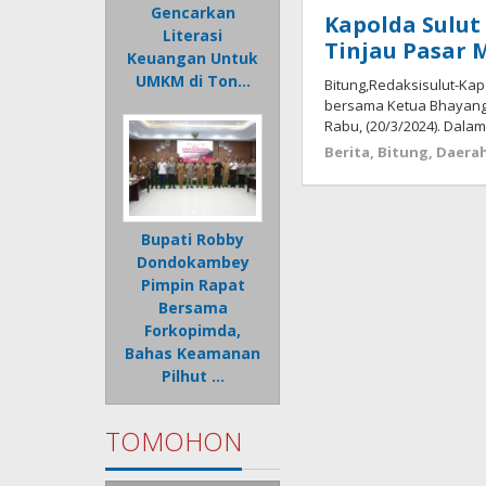
Gencarkan
Kapolda Sulut 
Literasi
Tinjau Pasar 
Keuangan Untuk
UMKM di Ton…
Bitung,Redaksisulut-Kapo
bersama Ketua Bhayangk
Rabu, (20/3/2024). Dala
Berita
,
Bitung
,
Daera
Bupati Robby
Dondokambey
Pimpin Rapat
Bersama
Forkopimda,
Bahas Keamanan
Pilhut …
TOMOHON