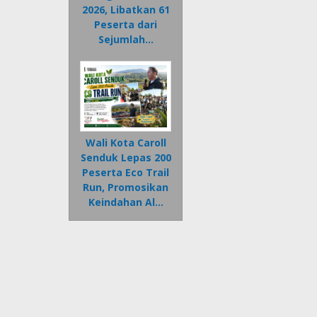
2026, Libatkan 61
Peserta dari
Sejumlah…
Wali Kota Caroll
Senduk Lepas 200
Peserta Eco Trail
Run, Promosikan
Keindahan Al…