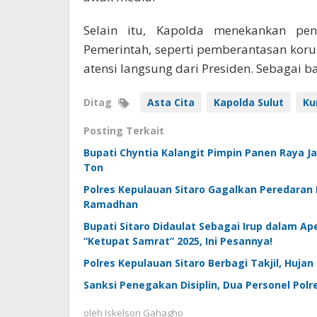
Selain itu, Kapolda menekankan p
Pemerintah, seperti pemberantasan koru
atensi langsung dari Presiden. Sebagai b
Ditag
Asta Cita
Kapolda Sulut
Ku
Posting Terkait
Bupati Chyntia Kalangit Pimpin Panen Raya Ja
Ton
Polres Kepulauan Sitaro Gagalkan Peredaran 
Ramadhan
Bupati Sitaro Didaulat Sebagai Irup dalam Ap
“Ketupat Samrat” 2025, Ini Pesannya!
Polres Kepulauan Sitaro Berbagi Takjil, Huj
Sanksi Penegakan Disiplin, Dua Personel Polr
oleh
Iskelson Gahagho