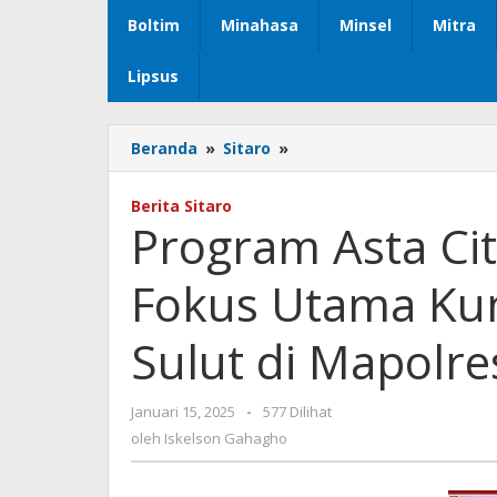
Boltim
Minahasa
Minsel
Mitra
Lipsus
Beranda
»
Sitaro
»
Program
Asta
Cita
Berita Sitaro
Presiden
Program Asta Ci
Prabowo,
Fokus
Fokus Utama Kun
Utama
Kunjungan
Kerja
Sulut di Mapolre
Kapolda
Sulut
di
Januari 15, 2025
oleh
-
577 Dilihat
Mapolres
Iskelson
oleh
Iskelson Gahagho
Sitaro
Gahagho