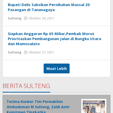
Bupati Delis Saksikan Pernikahan Massal 20
Pasangan di Tananagaya
Sulteng
Oktober 28, 2021
oleh
redaksisulut
Siapkan Anggaran Rp 65 Miliar,Pemkab Morut
Prioritaskan Pembangunan Jalan di Bungku Utara
dan Mamosalato
Sulteng
Oktober 27, 2021
oleh
redaksisulut
Muat Lebih
BERITA SULTENG
Terima Kunker Tim Perwakilan
Ombudsman RI Sulteng, Zaldi Amir
Komitmen Tingkatka…