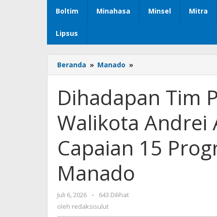
Boltim
Minahasa
Minsel
Mitra
Lipsus
Beranda
»
Manado
»
Dihadapan
Tim
Penilai
Dihadapan Tim Pe
Bappenas
RI,
Walikota Andrei
Walikota
Andrei
Angouw
Capaian 15 Pro
Paparkan
Capaian
Manado
15
Program
Unggulan
Juli 6, 2026
oleh
-
643 Dilihat
Pemkot
redaksisulut
oleh
redaksisulut
Manado