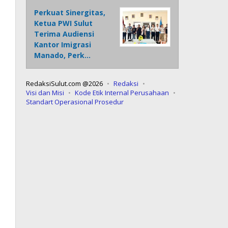
Perkuat Sinergitas,
Ketua PWI Sulut
Terima Audiensi
Kantor Imigrasi
Manado, Perk…
RedaksiSulut.com @2026
Redaksi
Visi dan Misi
Kode Etik Internal Perusahaan
Standart Operasional Prosedur