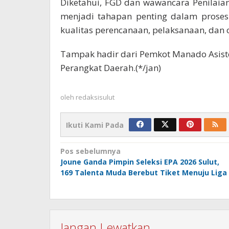
Diketahui, FGD dan wawancara Penilai
menjadi tahapan penting dalam proses
kualitas perencanaan, pelaksanaan, da
Tampak hadir dari Pemkot Manado Asiste
Perangkat Daerah.(*/jan)
oleh
redaksisulut
Ikuti Kami Pada
Navigasi
Pos sebelumnya
Joune Ganda Pimpin Seleksi EPA 2026 Sulut,
pos
169 Talenta Muda Berebut Tiket Menuju Liga
Jangan Lewatkan