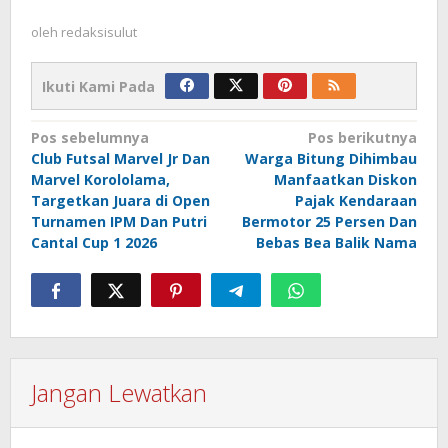
oleh
redaksisulut
Ikuti Kami Pada
Navigasi
Pos sebelumnya
Pos berikutnya
Club Futsal Marvel Jr Dan
Warga Bitung Dihimbau
pos
Marvel Korololama,
Manfaatkan Diskon
Targetkan Juara di Open
Pajak Kendaraan
Turnamen IPM Dan Putri
Bermotor 25 Persen Dan
Cantal Cup 1 2026
Bebas Bea Balik Nama
Jangan Lewatkan