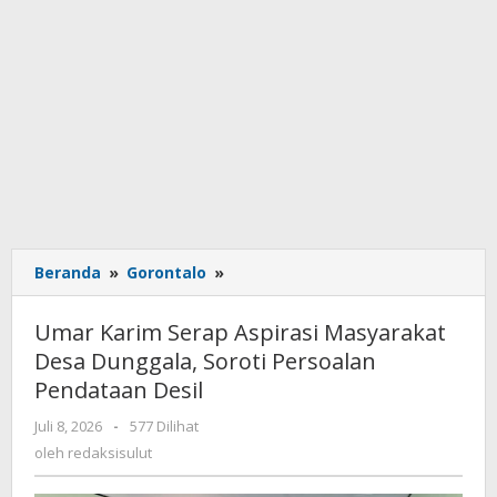
Beranda
»
Gorontalo
»
Umar
Karim
Serap
Umar Karim Serap Aspirasi Masyarakat
Aspirasi
Desa Dunggala, Soroti Persoalan
Masyarakat
Pendataan Desil
Desa
Dunggala,
Juli 8, 2026
oleh
-
577 Dilihat
Soroti
redaksisulut
oleh
redaksisulut
Persoalan
Pendataan