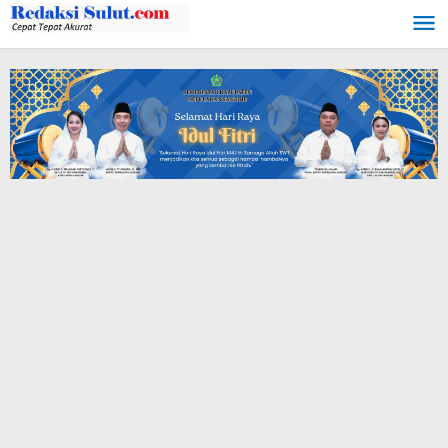
Lewati
ke
konten