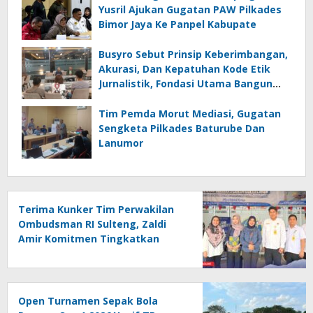
Yusril Ajukan Gugatan PAW Pilkades
Bimor Jaya Ke Panpel Kabupate
Busyro Sebut Prinsip Keberimbangan,
Akurasi, Dan Kepatuhan Kode Etik
Jurnalistik, Fondasi Utama Bangun
Kepercayaan Publik Terhadap Media
Tim Pemda Morut Mediasi, Gugatan
Sengketa Pilkades Baturube Dan
Lanumor
Terima Kunker Tim Perwakilan
Ombudsman RI Sulteng, Zaldi
Amir Komitmen Tingkatkan
Kualitas Pelayanan Publik
Akuntabel Bebas Mal
Administrasi
Open Turnamen Sepak Bola