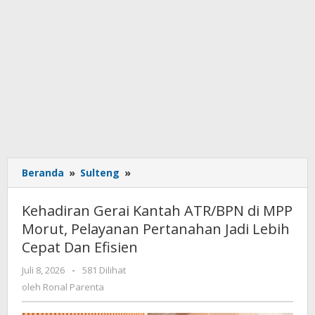
Beranda
»
Sulteng
»
Kehadiran
Gerai
Kantah
Kehadiran Gerai Kantah ATR/BPN di MPP
ATR/BPN
Morut, Pelayanan Pertanahan Jadi Lebih
di
Cepat Dan Efisien
MPP
Morut,
Juli 8, 2026
oleh
-
581 Dilihat
Pelayanan
Ronal
oleh
Ronal Parenta
Pertanahan
Parenta
Jadi