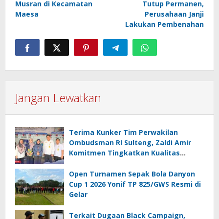
Musran di Kecamatan
Tutup Permanen,
Maesa
Perusahaan Janji
Lakukan Pembenahan
Jangan Lewatkan
Terima Kunker Tim Perwakilan
Ombudsman RI Sulteng, Zaldi Amir
Komitmen Tingkatkan Kualitas
Pelayanan Publik Akuntabel Bebas
Mal Administrasi
Open Turnamen Sepak Bola Danyon
Cup 1 2026 Yonif TP 825/GWS Resmi di
Gelar
Terkait Dugaan Black Campaign,