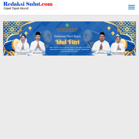
Lewati
ke
konten