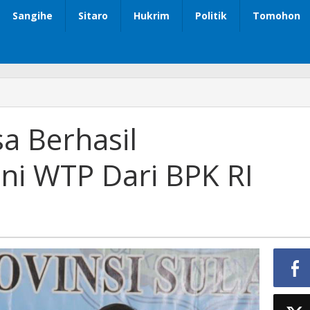
Sangihe
Sitaro
Hukrim
Politik
Tomohon
 Berhasil
ni WTP Dari BPK RI