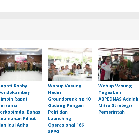
Bupati Robby
Wabup Vasung
Wabup Vasung
Dondokambey
Hadiri
Tegaskan
Pimpin Rapat
Groundbreaking 10
ABPEDNAS Adalah
Bersama
Gudang Pangan
Mitra Strategis
Forkopimda, Bahas
Polri dan
Pemerintah
Keamanan Pilhut
Launching
dan Idul Adha
Operasional 166
SPPG