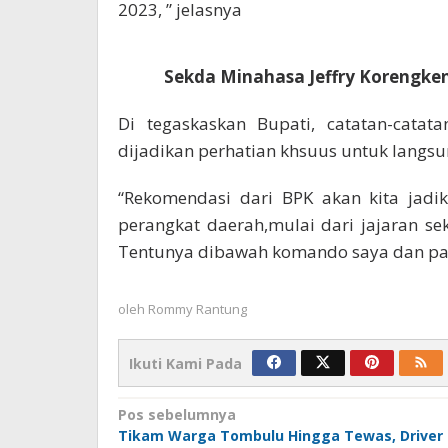
2023, ” jelasnya
Sekda Minahasa Jeffry Korengke
Di tegaskaskan Bupati, catatan-cata
dijadikan perhatian khsuus untuk langsun
“Rekomendasi dari BPK akan kita jadi
perangkat daerah,mulai dari jajaran se
Tentunya dibawah komando saya dan pak
oleh
Rommy Rantung
Ikuti Kami Pada
Navigasi
Pos sebelumnya
Tikam Warga Tombulu Hingga Tewas, Driver
pos