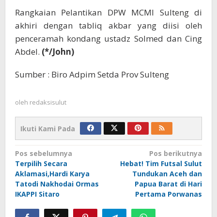
Rangkaian Pelantikan DPW MCMI Sulteng di
akhiri dengan tabliq akbar yang diisi oleh
penceramah kondang ustadz Solmed dan Cing
Abdel.
(*/John)
Sumber : Biro Adpim Setda Prov Sulteng
oleh
redaksisulut
Ikuti Kami Pada
Navigasi
Pos sebelumnya
Pos berikutnya
Terpilih Secara
Hebat! Tim Futsal Sulut
pos
Aklamasi,Hardi Karya
Tundukan Aceh dan
Tatodi Nakhodai Ormas
Papua Barat di Hari
IKAPPI Sitaro
Pertama Porwanas