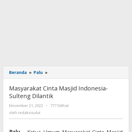
Beranda
»
Palu
»
Masyarakat
Cinta
Masjid
Masyarakat Cinta Masjid Indonesia-
Indonesia-
Sulteng Dilantik
Sulteng
Dilantik
November 21, 2022
oleh
-
777 Dilihat
redaksisulut
oleh
redaksisulut
Palu
– Ketua Umum Masyarakat Cinta Masjid