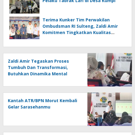
Pelaku Tabrak Lari di Desa Kumpi
Terima Kunker Tim Perwakilan
Ombudsman RI Sulteng, Zaldi Amir
Komitmen Tingkatkan Kualitas
Pelayanan Publik Akuntabel Bebas
Mal Administrasi
Zaldi Amir Tegaskan Proses
Tumbuh Dan Transformasi,
Butuhkan Dinamika Mental
Tidak Instan
Kantah ATR/BPN Morut Kembali
Gelar Sarasehanmu