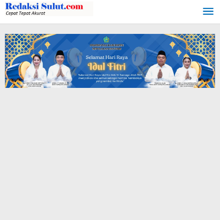
Lewati
ke
konten