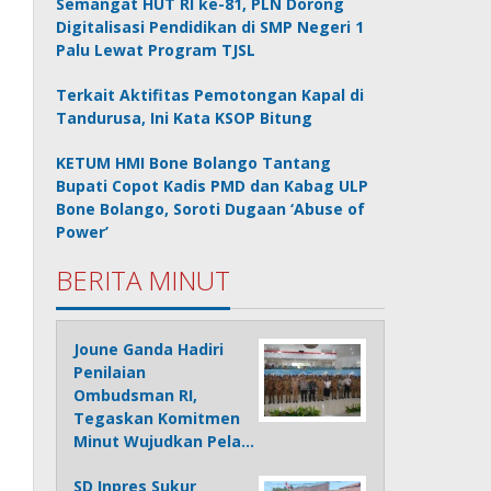
Semangat HUT RI ke-81, PLN Dorong
Digitalisasi Pendidikan di SMP Negeri 1
Palu Lewat Program TJSL
Terkait Aktifitas Pemotongan Kapal di
Tandurusa, Ini Kata KSOP Bitung
KETUM HMI Bone Bolango Tantang
Bupati Copot Kadis PMD dan Kabag ULP
Bone Bolango, Soroti Dugaan ‘Abuse of
Power’
BERITA MINUT
Joune Ganda Hadiri
Penilaian
Ombudsman RI,
Tegaskan Komitmen
Minut Wujudkan Pela…
SD Inpres Sukur