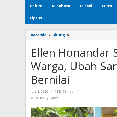
Boltim
Minahasa
Minsel
Mitra
Lipsus
Beranda
»
Bitung
»
Ellen
Honandar
Sondakh
Ellen Honandar 
Edukasi
Warga,
Warga, Ubah Sa
Ubah
Sampah
Jadi
Bernilai
Kompos
Bernilai
Juni 8, 2026
oleh
-
1183 Dilihat
Hezky
oleh
Hezky Gony
Gony