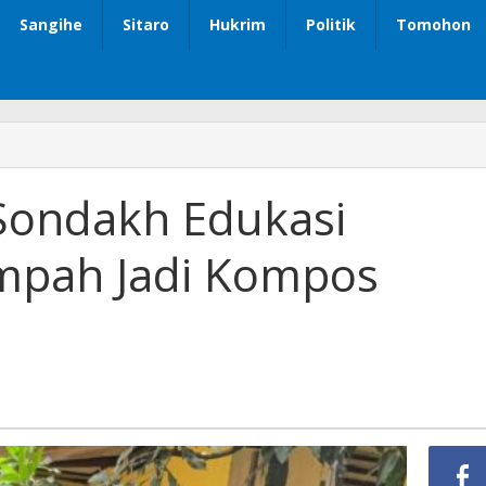
Sangihe
Sitaro
Hukrim
Politik
Tomohon
Sondakh Edukasi
mpah Jadi Kompos