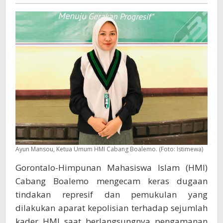
1
Aparat
Kepolisian
terhadap
Kader
HMI
Ayun Mansou, Ketua Umum HMI Cabang Boalemo. (Foto: Istimewa)
Gorontalo-Himpunan Mahasiswa Islam (HMI)
Cabang Boalemo mengecam keras dugaan
tindakan represif dan pemukulan yang
dilakukan aparat kepolisian terhadap sejumlah
kader HMI saat berlangsungnya pengamanan