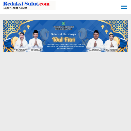
Lewati
ke
konten