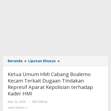
Beranda
»
Liputan Khusus
»
Ketua
Umum
HMI
Ketua Umum HMI Cabang Boalemo
Cabang
Kecam Terkait Dugaan Tindakan
Boalemo
Represif Aparat Kepolisian terhadap
Kecam
Terkait
Kader HMI
Dugaan
Mei 10, 2026
oleh
-
943 Dilihat
Tindakan
Admin
oleh
Admin 1
Represif