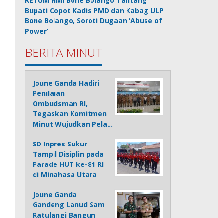
KETUM HMI Bone Bolango Tantang
Bupati Copot Kadis PMD dan Kabag ULP
Bone Bolango, Soroti Dugaan ‘Abuse of
Power’
BERITA MINUT
Joune Ganda Hadiri
Penilaian
Ombudsman RI,
Tegaskan Komitmen
Minut Wujudkan Pela…
SD Inpres Sukur
Tampil Disiplin pada
Parade HUT ke-81 RI
di Minahasa Utara
Joune Ganda
Gandeng Lanud Sam
Ratulangi Bangun