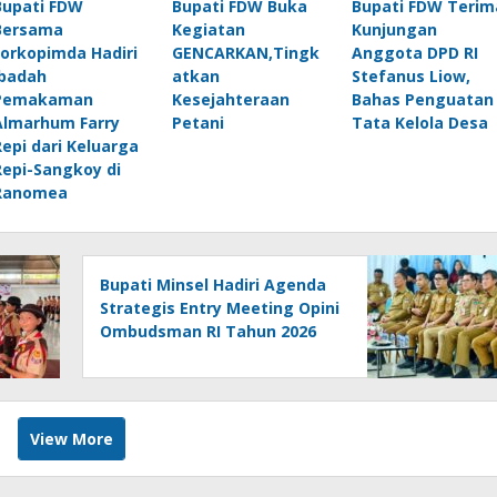
Bupati FDW
Bupati FDW Buka
Bupati FDW Terim
Bersama
Kegiatan
Kunjungan
Forkopimda Hadiri
GENCARKAN,Tingk
Anggota DPD RI
Ibadah
atkan
Stefanus Liow,
Pemakaman
Kesejahteraan
Bahas Penguatan
Almarhum Farry
Petani
Tata Kelola Desa
Repi dari Keluarga
Repi-Sangkoy di
Ranomea
Bupati Minsel Hadiri Agenda
Strategis Entry Meeting Opini
Ombudsman RI Tahun 2026
View More