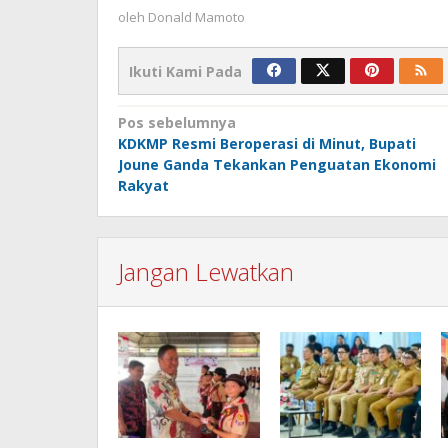
oleh
Donald Mamoto
Ikuti Kami Pada
Navigasi
Pos sebelumnya
KDKMP Resmi Beroperasi di Minut, Bupati
pos
Joune Ganda Tekankan Penguatan Ekonomi
Rakyat
Jangan Lewatkan