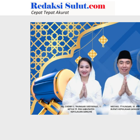
Lewati
ke
konten