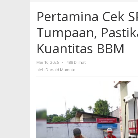
Cek
SPBU
Pertamina Cek S
74.953.02
Tumpaan,
Tumpaan, Pastik
Pastikan
Kualitas
dan
Kuantitas BBM
Kuantitas
BBM
Mei 16, 2026
oleh
-
488 Dilihat
Donald
oleh
Donald Mamoto
Mamoto