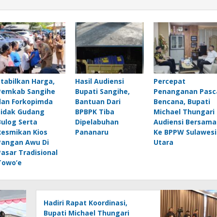
Stabilkan Harga,
Hasil Audiensi
Percepat
Pemkab Sangihe
Bupati Sangihe,
Penanganan Pasc
dan Forkopimda
Bantuan Dari
Bencana, Bupati
Sidak Gudang
BPBPK Tiba
Michael Thungari
Bulog Serta
Dipelabuhan
Audiensi Bersama
Resmikan Kios
Pananaru
Ke BPPW Sulawesi
Pangan Awu Di
Utara
Pasar Tradisional
Towo’e
Hadiri Rapat Koordinasi,
Bupati Michael Thungari