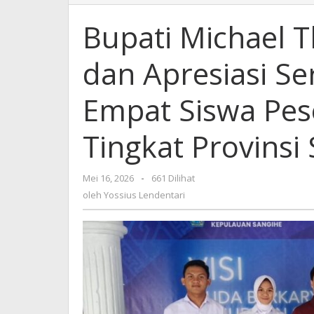
Michael
Thungari
Bupati Michael 
Beri
Dukungan
dan Apresiasi Se
dan
Apresiasi
Serta
Empat Siswa Pese
Motivasi
Bagi
Tingkat Provinsi
Ke
Empat
Siswa
Mei 16, 2026
oleh
-
661 Dilihat
Peserta
Yossius
oleh
Yossius Lendentari
Seleksi
Lendentari
Paskibraka
Tingkat
Provinsi
Sulawesi
Utara