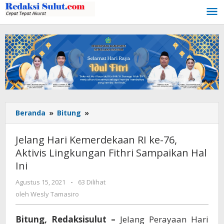
Lewati
ke
konten
Beranda
»
Bitung
»
Jelang
Hari
Kemerdekaan
Jelang Hari Kemerdekaan RI ke-76,
RI
Aktivis Lingkungan Fithri Sampaikan Hal
ke-
Ini
76,
Aktivis
Agustus 15, 2021
oleh
-
63 Dilihat
Lingkungan
Wesly
oleh
Wesly Tamasiro
Fithri
Tamasiro
Sampaikan
Hal
Bitung, Redaksisulut –
Jelang Perayaan Hari