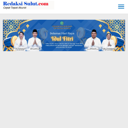
Lewati
ke
konten