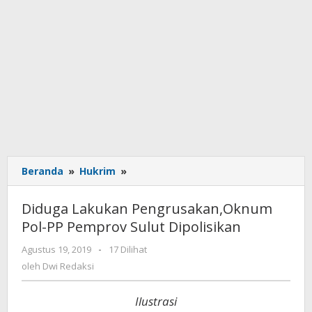
Beranda
»
Hukrim
»
Diduga
Lakukan
Pengrusakan,Oknum
Diduga Lakukan Pengrusakan,Oknum
Pol-
Pol-PP Pemprov Sulut Dipolisikan
PP
Pemprov
Agustus 19, 2019
oleh
-
17 Dilihat
Sulut
Dwi
oleh
Dwi Redaksi
Dipolisikan
Redaksi
Ilustrasi