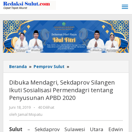
Lewati
ke
konten
Beranda
»
Pemprov Sulut
»
Dibuka
Mendagri,
Sekdaprov
Dibuka Mendagri, Sekdaprov Silangen
Silangen
Ikuti Sosialisasi Permendagri tentang
Ikuti
Penyusunan APBD 2020
Sosialisasi
Permendagri
Juni 18, 2019
oleh
-
40 Dilihat
tentang
Jamal
oleh
Jamal Mopatu
Penyusunan
Mopatu
APBD
2020
Sulut
– Sekdaprov Sulawesi Utara Edwin