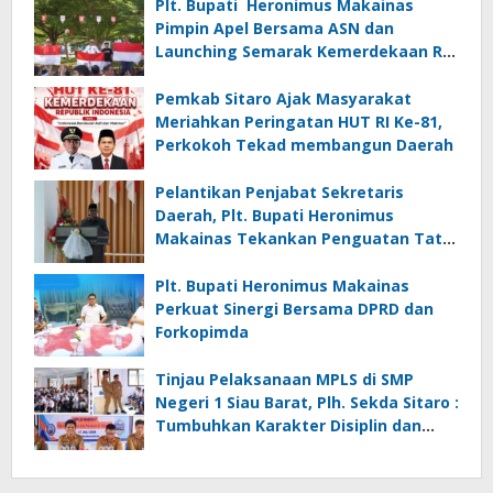
Plt. Bupati Heronimus Makainas
Pimpin Apel Bersama ASN dan
Launching Semarak Kemerdekaan RI
Ke-81
Pemkab Sitaro Ajak Masyarakat
Meriahkan Peringatan HUT RI Ke-81,
Perkokoh Tekad membangun Daerah
Pelantikan Penjabat Sekretaris
Daerah, Plt. Bupati Heronimus
Makainas Tekankan Penguatan Tata
Kelola Pemerintahan dan Pelayanan
Publik
Plt. Bupati Heronimus Makainas
Perkuat Sinergi Bersama DPRD dan
Forkopimda
Tinjau Pelaksanaan MPLS di SMP
Negeri 1 Siau Barat, Plh. Sekda Sitaro :
Tumbuhkan Karakter Disiplin dan
Tanggung Jawab