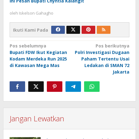
Ini Pesan Bupati Chyntia Kalangit
oleh
Iskelson Gahagho
Ikuti Kami Pada
Navigasi
Pos sebelumnya
Pos berikutnya
Bupati FDW Ikut Kegiatan
Polri Investigasi Dugaan
pos
Kodam Merdeka Run 2025
Paham Tertentu Usai
di Kawasan Mega Mas
Ledakan di SMAN 72
Jakarta
Jangan Lewatkan