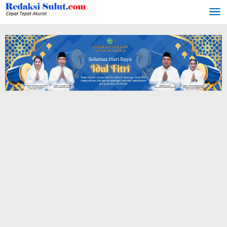
Lewati
ke
konten