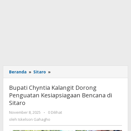
Beranda
»
Sitaro
»
Bupati
Chyntia
Kalangit
Bupati Chyntia Kalangit Dorong
Dorong
Penguatan Kesiapsiagaan Bencana di
Penguatan
Sitaro
Kesiapsiagaan
Bencana
November 8, 2025
oleh
-
0 Dilihat
di
Iskelson
oleh
Iskelson Gahagho
Sitaro
Gahagho